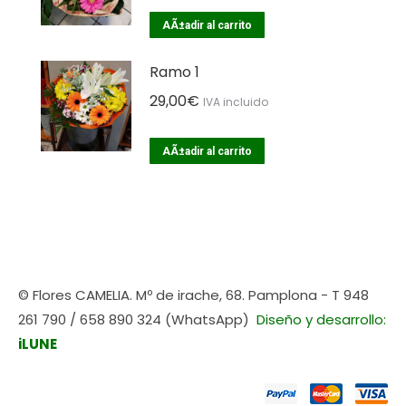
AÃ±adir al carrito
Ramo 1
29,00
€
IVA incluido
AÃ±adir al carrito
© Flores CAMELIA. Mº de irache, 68. Pamplona - T 948
261 790 / 658 890 324 (WhatsApp)
Diseño y desarrollo:
iLUNE