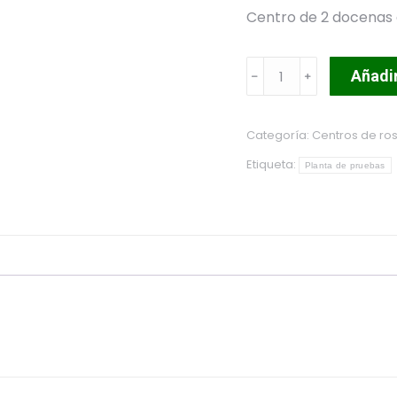
Centro de 2 docenas 
Centro
Añadir
de
rosas
Categoría:
Centros de ro
1
Etiqueta:
cantidad
Planta de pruebas