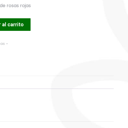
de rosas rojas
 al carrito
sas